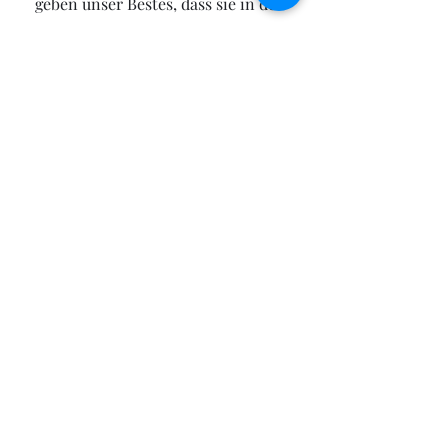
geben unser Bestes, dass sie in den
ersten Wochen bei uns alles lernen,
was sie darauf vorbereitet souveräne
Hunde für jede Lebenslage zu werden.
Wir fordern und fördern die Minis,
Das Kennenlernen der künftigen
Familien findet im Idealfall bereits vor
einem Wurf statt - während dessen ist
regelmäßiger Besuch
selbstverständlich nicht nur erlaubt
sondern erwünscht!
Toolik